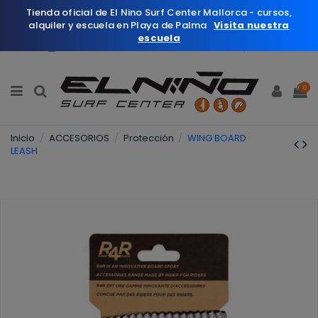
Tienda oficial de El Nino Surf Center Mallorca - cursos,
alquiler y escuela en Playa de Palma
Visita nuestra
escuela
Español
Wishlist (
0
)
0
Inicio
ACCESORIOS
Protección
WING BOARD
LEASH