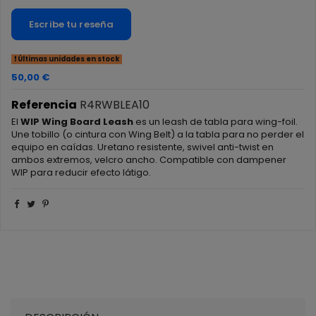
Escribe tu reseña
Últimas unidades en stock
50,00 €
Referencia
R4RWBLEA10
El
WIP Wing Board Leash
es un leash de tabla para wing-foil.
Une tobillo (o cintura con Wing Belt) a la tabla para no perder el
equipo en caídas. Uretano resistente, swivel anti-twist en
ambos extremos, velcro ancho. Compatible con dampener
WIP para reducir efecto látigo.