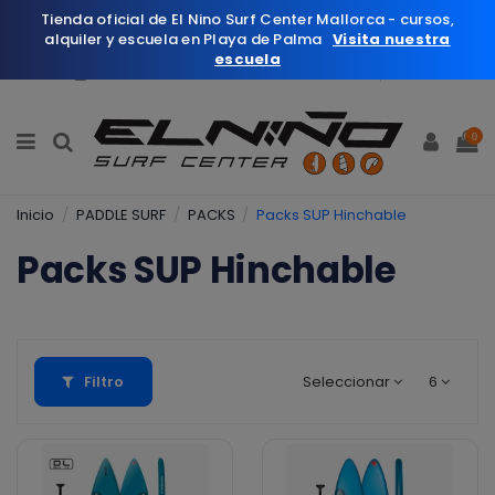
Tienda oficial de El Nino Surf Center Mallorca - cursos,
alquiler y escuela en Playa de Palma
Visita nuestra
escuela
Español
Wishlist (
0
)
0
Inicio
PADDLE SURF
PACKS
Packs SUP Hinchable
Packs SUP Hinchable
Filtro
Seleccionar
6