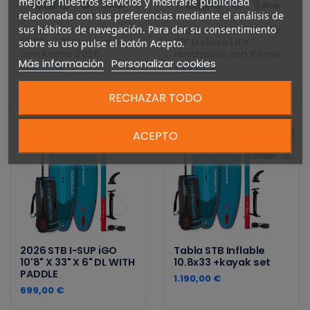
mejorar nuestros servicios y mostrarle publicidad
relacionada con sus preferencias mediante el análisis de
sus hábitos de navegación. Para dar su consentimiento
Starboard iGO ONE
Starboard iGO 12'0" x
10'8" x 33" Hinchable
33" Deluxe Lite
sobre su uso pulse el botón Acepto.
con Remo 2026
Hinchable con Remo
Más información
Personalizar cookies
699,00 €
749,00 €
RECHAZAR TODO
ACEPTO
2026 STB I-SUP iGO
Tabla STB Inflable
10'8" X 33" X 6" DL WITH
10.8x33 +kayak set
PADDLE
1.190,00 €
699,00 €