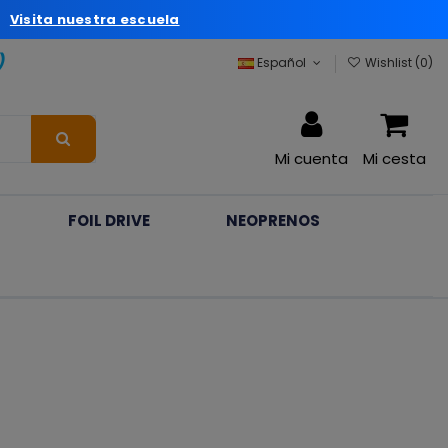
a
Visita nuestra escuela
)
Español
Wishlist (
0
)
Mi cuenta
Mi cesta
FOIL DRIVE
NEOPRENOS