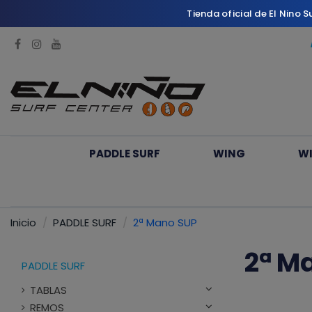
Tienda oficial de El Nino 
PADDLE SURF
WING
W
Inicio
PADDLE SURF
2ª Mano SUP
2ª M
PADDLE SURF
TABLAS
REMOS