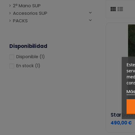
2ª Mano SUP
Accesorios SUP
PACKS
Disponibilidad
Disponible
(1)
Este
En stock
(1)
serv
medi
cons
Más
Starboard
490,00 €