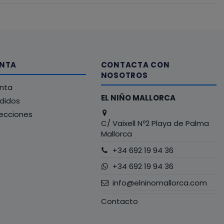
ENTA
CONTACTA CON
NOSOTROS
enta
EL NIÑO MALLORCA
edidos
recciones
C/ Vaixell Nº2 Playa de Palma
Mallorca
+34 692 19 94 36
+34 692 19 94 36
info@elninomallorca.com
Contacto