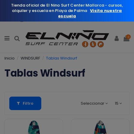
Tienda oficial de El Nino Surf Center Mallorca - cursos,
alquiler y escuela en Playa de Palma
Visita nuestra
escuela
Español
Wishlist (
0
)
0
Inicio
WINDSURF
Tablas Windsurf
Tablas Windsurf
Filtro
Seleccionar
15