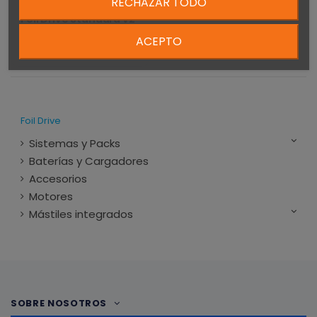
RECHAZAR TODO
Foil Drive Standard v2
Motor Complete
ACEPTO
676,00 €
Foil Drive
Sistemas y Packs
Baterías y Cargadores
Accesorios
Motores
Mástiles integrados
SOBRE NOSOTROS