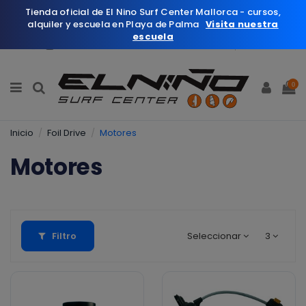
Tienda oficial de El Nino Surf Center Mallorca - cursos,
alquiler y escuela en Playa de Palma
Visita nuestra
escuela
Español
Wishlist (
0
)
0
Inicio
Foil Drive
Motores
Motores
Filtro
Seleccionar
3