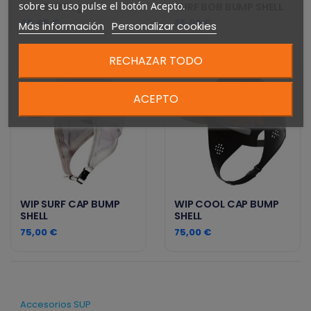
sobre su uso pulse el botón Acepto.
WetSuitBag
SURF BOB BUMP SHELL
45,45 €
85,00 €
Más información
Personalizar cookies
RECHAZAR TODO
ACEPTO
WIP SURF CAP BUMP
WIP COOL CAP BUMP
SHELL
SHELL
75,00 €
75,00 €
Accesorios SUP