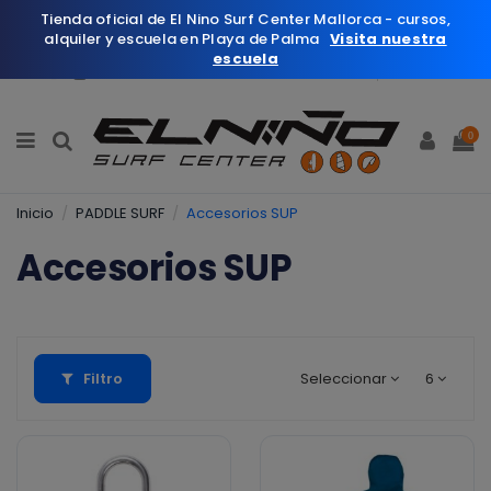
Tienda oficial de El Nino Surf Center Mallorca - cursos,
alquiler y escuela en Playa de Palma
Visita nuestra
escuela
Español
Wishlist (
0
)
0
Inicio
PADDLE SURF
Accesorios SUP
Accesorios SUP
Filtro
Seleccionar
6