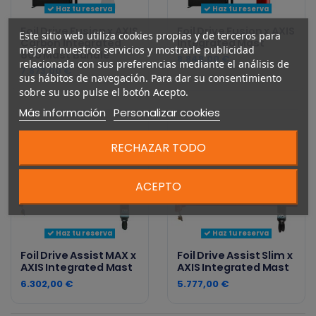
Haz tu reserva
Haz tu reserva
Foil Drive Fusion x AXIS
Foil Drive Fusion x AXIS
Este sitio web utiliza cookies propias y de terceros para
Carbon Integrated
Integrated Mast
mejorar nuestros servicios y mostrarle publicidad
800 Mast Bundle
8.848,00 €
relacionada con sus preferencias mediante el análisis de
7.873,00 €
sus hábitos de navegación. Para dar su consentimiento
sobre su uso pulse el botón Acepto.
Más información
Personalizar cookies
RECHAZAR TODO
ACEPTO
Haz tu reserva
Haz tu reserva
Foil Drive Assist MAX x
Foil Drive Assist Slim x
AXIS Integrated Mast
AXIS Integrated Mast
6.302,00 €
5.777,00 €