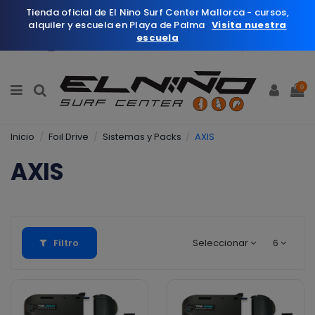
Tienda oficial de El Nino Surf Center Mallorca - cursos,
alquiler y escuela en Playa de Palma
Visita nuestra
escuela
Español
Wishlist (
0
)
0
Inicio
Foil Drive
Sistemas y Packs
AXIS
AXIS
Filtro
Seleccionar
6