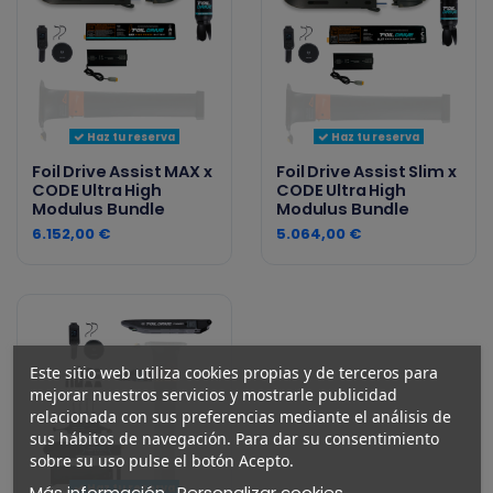
Haz tu reserva
Haz tu reserva
Foil Drive Assist MAX x
Foil Drive Assist Slim x
CODE Ultra High
CODE Ultra High
Modulus Bundle
Modulus Bundle
6.152,00 €
5.064,00 €
Este sitio web utiliza cookies propias y de terceros para
mejorar nuestros servicios y mostrarle publicidad
relacionada con sus preferencias mediante el análisis de
sus hábitos de navegación. Para dar su consentimiento
sobre su uso pulse el botón Acepto.
Más información
Personalizar cookies
Haz tu reserva