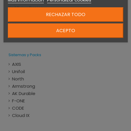
Foil Drive Fusion x
CODE Ultra High
RECHAZAR TODO
Modulus Bundle
7.873,00 €
ACEPTO
Sistemas y Packs
AXIS
Unifoil
North
Armstrong
AK Durable
F-ONE
CODE
Cloud IX