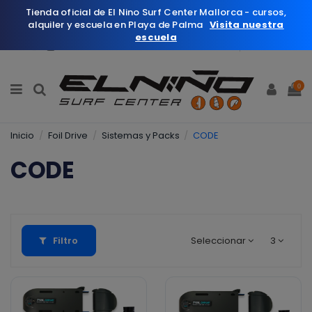
Tienda oficial de El Nino Surf Center Mallorca - cursos,
alquiler y escuela en Playa de Palma
Visita nuestra
escuela
Español
Wishlist (
0
)
0
Inicio
Foil Drive
Sistemas y Packs
CODE
CODE
Filtro
Seleccionar
3