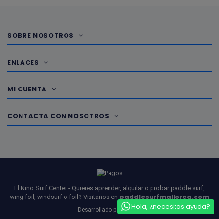
SOBRE NOSOTROS
ENLACES
MI CUENTA
CONTACTA CON NOSOTROS
El Nino Surf Center - Quieres aprender, alquilar o probar paddle surf,
paddlesurfmallorca.com
wing foil, windsurf o foil? Visitanos en
Hola, ¿necesitas ayuda?
ADDIS
Desarrollado por