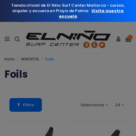
Tienda oficial de El Nino Surf Center Mallorca - cursos,
alquiler y escuela en Playa de Palma
Visita nuestra
escuela
Español
Wishlist (
0
)
0
Inicio
WINGFOIL
Foils
Foils
Filtro
Seleccionar
24