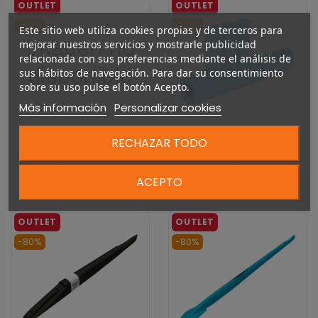
-80%
-80%
Este sitio web utiliza cookies propias y de terceros para
mejorar nuestros servicios y mostrarle publicidad
relacionada con sus preferencias mediante el análisis de
sus hábitos de navegación. Para dar su consentimiento
sobre su uso pulse el botón Acepto.
Más información
Personalizar cookies
F-One TITAN MAIN ROD
F-One FCD MAST FOOT
RECHAZAR TODO
210
ADAPTER
20,00 €
219,00 €
4,00 €
43,80 €
ACEPTO
-80%
-80%