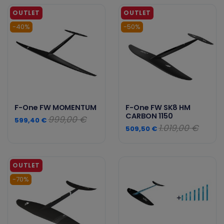
-40%
-50%
F-One FW MOMENTUM
F-One FW SK8 HM
CARBON 1150
999,00 €
599,40 €
1.019,00 €
509,50 €
-70%