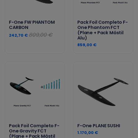
F-One FW PHANTOM
Pack Foil Completo F-
CARBON
One Phantom FCT
(Plane + Pack Mástil
809,00 €
242,70 €
Alu)
859,00 €
Pack Foil Completo F-
F-One PLANE SUSHI
One Gravity FCT
1.170,00 €
(Plane + Pack Mástil