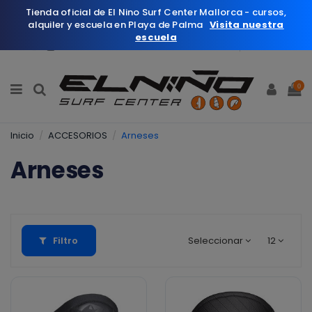
Tienda oficial de El Nino Surf Center Mallorca - cursos,
alquiler y escuela en Playa de Palma
Visita nuestra
escuela
Español
Wishlist (
0
)
0
Inicio
ACCESORIOS
Arneses
Arneses
Filtro
Seleccionar
12