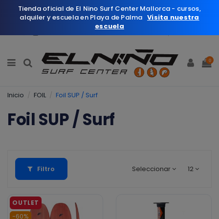
Tienda oficial de El Nino Surf Center Mallorca - cursos,
alquiler y escuela en Playa de Palma
Visita nuestra
escuela
Español
Wishlist (
0
)
0
Inicio
FOIL
Foil SUP / Surf
Foil SUP / Surf
Filtro
Seleccionar
12
-60%