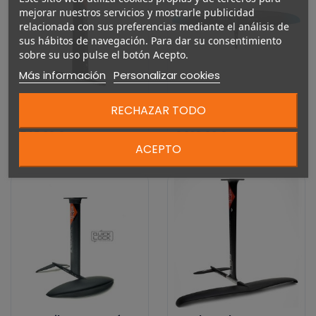
mejorar nuestros servicios y mostrarle publicidad
relacionada con sus preferencias mediante el análisis de
sus hábitos de navegación. Para dar su consentimiento
sobre su uso pulse el botón Acepto.
Más información
Personalizar cookies
Starboard Aluminium
AK HA Plasma front
RECHAZAR TODO
mast V8
wing 2026
547,00 €
1.039,00 €
ACEPTO