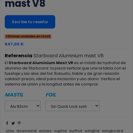
mast V8
Escribe tu reseña
Últimas unidades en stock
547,00 €
Referencia
Starboard Aluminium mast V8
El
Starboard Aluminium Mast V8
es el mástil de hydrofoil de
aluminio de Starboard: la pieza vertical que une la tabla con el
fuselaje y las alas del foil. Robusto, fiable y de gran relación
calidad-precio, ideal para iniciación y uso diario. Verifica el
sistema de unión y la longitud antes de comprar.
MASTIL
FOIL
olas
downwind
waves
supfoil
surffoil
wingfoil
wingboard