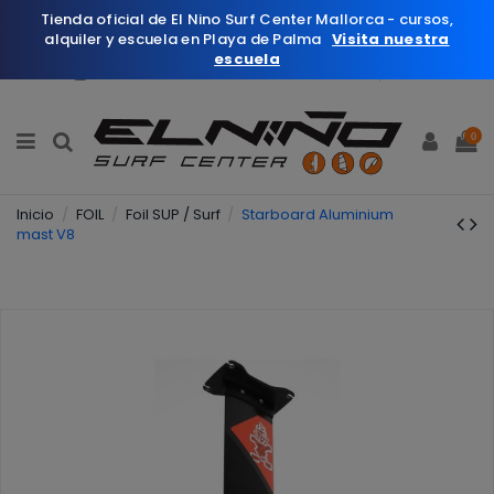
Tienda oficial de El Nino Surf Center Mallorca - cursos,
alquiler y escuela en Playa de Palma
Visita nuestra
escuela
Español
Wishlist (
0
)
0
Inicio
FOIL
Foil SUP / Surf
Starboard Aluminium
mast V8