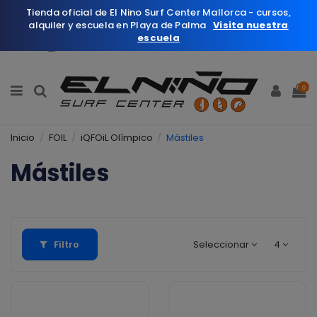
Tienda oficial de El Nino Surf Center Mallorca - cursos,
alquiler y escuela en Playa de Palma
Visita nuestra
escuela
Español
Wishlist (
0
)
0
Inicio
FOIL
iQFOiL Olímpico
Mástiles
Mástiles
Filtro
Seleccionar
4