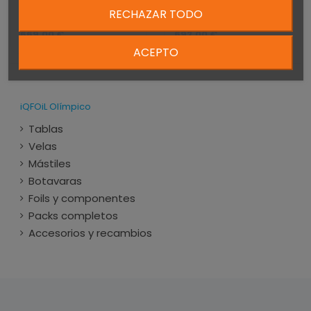
RDM BLUE iQFOIL 430
SEVERNE APEX iQFOiL
RECHAZAR TODO
(INCL. BAG)
490
669,00 €
692,00 €
ACEPTO
iQFOiL Olímpico
Tablas
Velas
Mástiles
Botavaras
Foils y componentes
Packs completos
Accesorios y recambios