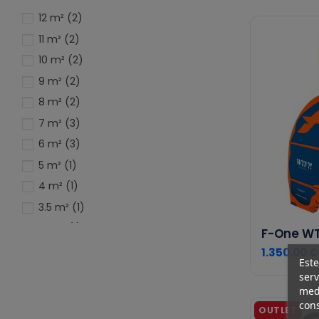
12 m²
(2)
11 m²
(2)
10 m²
(2)
9 m²
(2)
8 m²
(2)
7 m²
(3)
6 m²
(3)
5 m²
(1)
4 m²
(1)
3.5 m²
(1)
14 m²
(1)
F-One WT
8 m²
(2)
1.350,00 €
Este
9 m²
(3)
serv
11 m²
(2)
medi
cons
13 m²
(2)