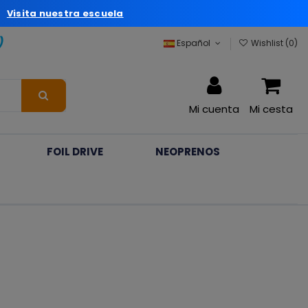
a
Visita nuestra escuela
)
Español
Wishlist (
0
)
Mi cuenta
Mi cesta
FOIL DRIVE
NEOPRENOS