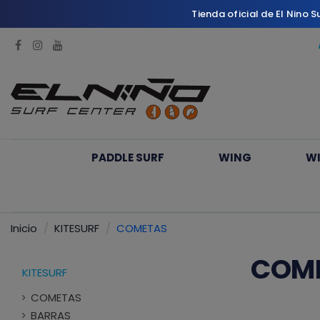
Tienda oficial de El Nino 
PADDLE SURF
WING
W
Inicio
KITESURF
COMETAS
COM
KITESURF
COMETAS
BARRAS