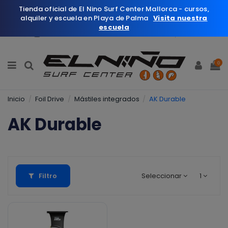
Tienda oficial de El Nino Surf Center Mallorca - cursos,
alquiler y escuela en Playa de Palma
Visita nuestra
escuela
Español
Wishlist (
0
)
0
Inicio
Foil Drive
Mástiles integrados
AK Durable
AK Durable
Filtro
Seleccionar
1