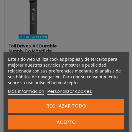
Haz tu reserva
Foil Drive x AK Durable
Supply Co Mástil de
Carbono Plus
Este sitio web utiliza cookies propias y de terceros para
Integrado
mejorar nuestros servicios y mostrarle publicidad
1.625,00 €
relacionada con sus preferencias mediante el análisis de
sus hábitos de navegación. Para dar su consentimiento
sobre su uso pulse el botón Acepto.
Más información
Personalizar cookies
Mástiles integrados
RECHAZAR TODO
Project Cedrus
North
ACEPTO
AXIS
Unifoil