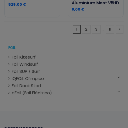
Aluminium Mast V5HD
529,00 €
8,00 €
1
2
3
…
11
FOIL
Foil Kitesurf
Foil Windsurf
Foil SUP / Surf
iQFOiL Olímpico
Foil Dock Start
eFoil (Foil Eléctrico)