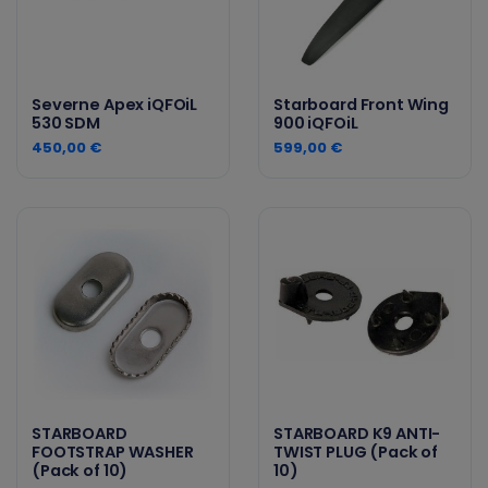
Severne Apex iQFOiL
Starboard Front Wing
530 SDM
900 iQFOiL
450,00 €
599,00 €
STARBOARD
STARBOARD K9 ANTI-
FOOTSTRAP WASHER
TWIST PLUG (Pack of
(Pack of 10)
10)