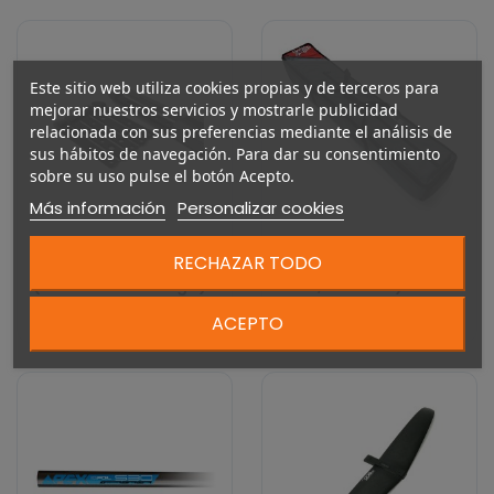
Este sitio web utiliza cookies propias y de terceros para
mejorar nuestros servicios y mostrarle publicidad
relacionada con sus preferencias mediante el análisis de
sus hábitos de navegación. Para dar su consentimiento
sobre su uso pulse el botón Acepto.
Más información
Personalizar cookies
Starboard Spacers for
Starboard Team Bag L
RECHAZAR TODO
Tail Wing Angle
(iQFOiL, Freeride, GTR,
(Evolution Fuselage)
Race, Formula)
16,00 €
109,00 €
ACEPTO