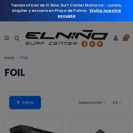
Tienda oficial de El Nino Surf Center Mallorca - cursos,
alquiler y escuela en Playa de Palma
Visita nuestra
escuela
Español
Wishlist (
0
)
0
Inicio
FOIL
FOIL
Filtro
Seleccionar
24