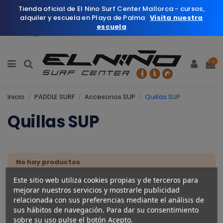
Tienda oficial de El Nino Surf Center Mallorca - cursos,
alquiler y escuela en Playa de Palma
Visita nuestra
escuela
Español
Wishlist (
0
)
0
Inicio
PADDLE SURF
Accesorios SUP
Quillas SUP
Quillas SUP
No hay productos
Este sitio web utiliza cookies propias y de terceros para
mejorar nuestros servicios y mostrarle publicidad
relacionada con sus preferencias mediante el análisis de
Accesorios SUP
sus hábitos de navegación. Para dar su consentimiento
Quillas SUP
sobre su uso pulse el botón Acepto.