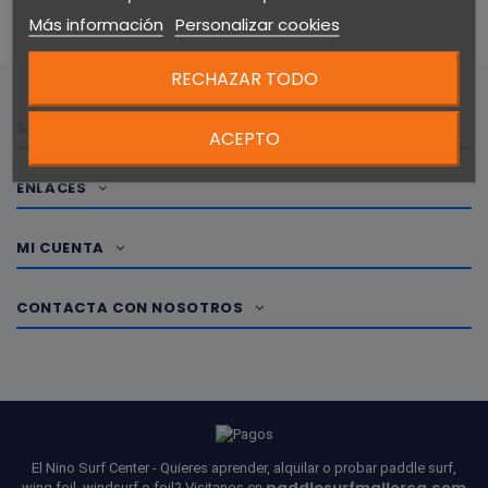
Más información
Personalizar cookies
RECHAZAR TODO
SOBRE NOSOTROS
ACEPTO
ENLACES
MI CUENTA
CONTACTA CON NOSOTROS
El Nino Surf Center - Quieres aprender, alquilar o probar paddle surf,
paddlesurfmallorca.com
wing foil, windsurf o foil? Visitanos en