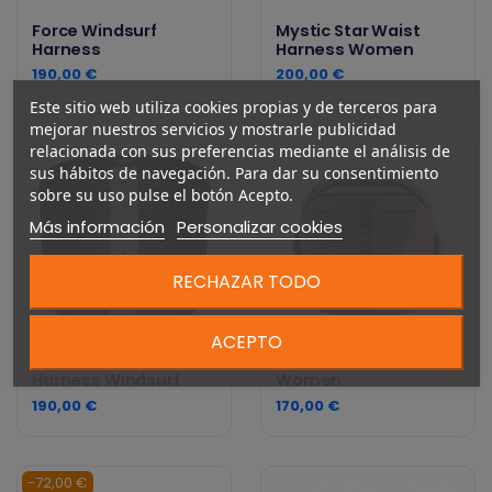
Force Windsurf
Mystic Star Waist
Harness
Harness Women
190,00 €
200,00 €
Este sitio web utiliza cookies propias y de terceros para
mejorar nuestros servicios y mostrarle publicidad
relacionada con sus preferencias mediante el análisis de
sus hábitos de navegación. Para dar su consentimiento
sobre su uso pulse el botón Acepto.
Más información
Personalizar cookies
RECHAZAR TODO
ACEPTO
Mystic Star Waist
Mystic Dutchess
Harness Windsurf
Women
190,00 €
170,00 €
-72,00 €