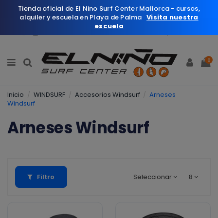
Tienda oficial de El Nino Surf Center Mallorca - cursos,
alquiler y escuela en Playa de Palma
Visita nuestra
escuela
Español
Wishlist (
0
)
0
Inicio
WINDSURF
Accesorios Windsurf
Arneses
Windsurf
Arneses Windsurf
Filtro
Seleccionar
8