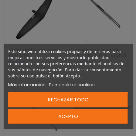
Starboard Front Wing
Starboard Fuselaje
Este sitio web utiliza cookies propias y de terceros para
800 iQfoil
Aluminio 95 Plus iQfoil
mejorar nuestros servicios y mostrarle publicidad
549,00 €
64,00 €
relacionada con sus preferencias mediante el análisis de
sus hábitos de navegación. Para dar su consentimiento
sobre su uso pulse el botón Acepto.
Más información
Personalizar cookies
RECHAZAR TODO
ACEPTO