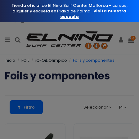
Tienda oficial de El Nino Surf Center Mallorca - cursos,
alquiler y escuela en Playa de Palma
Visita nuestra
escuela
Español
Wishlist (
0
)
0
Inicio
FOIL
iQFOiL Olímpico
Foils y componentes
Foils y componentes
Filtro
Seleccionar
14