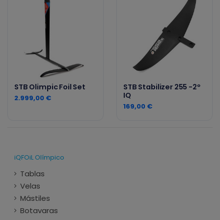
STB Olimpic Foil Set
STB Stabilizer 255 -2º
IQ
2.999,00 €
169,00 €
iQFOiL Olímpico
Tablas
Velas
Mástiles
Botavaras