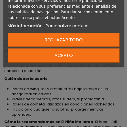
mejorar nuestros servicios y mostrarle publicidad
relacionada con sus preferencias mediante el análisis de
sus hábitos de navegación. Para dar su consentimiento
sobre su uso pulse el botón Acepto.
Más información
Personalizar cookies
DESCRIPCIÓN
RECHAZAR TODO
El
Mystic Predator
es un casco técnico de Mystic para
sesiones de wing, kite, foil y wave riding. La protección de
ACEPTO
cabeza está infrautilizada en estos deportes — un foil con palas
de carbono, una tabla a velocidad o una caída en olas con
piedras pueden causar lesiones serias. Un buen casco técnico
cambia la ecuación.
Quién debería usarlo
:
Riders de wing-foil y kitefoil: el foil bajo la tabla es un
riesgo real en caídas.
Wave riders: piedras, otros surfers, tu propia tabla.
Riders de cometa: latigazos en condiciones racheadas.
Iniciación a cualquier disciplina: protege mientras
aprendes.
Cómo lo recomendamos en El Niño Mallorca
. Si haces foil
(cualquier disciplina), un casco no es opcional: es el accesorio