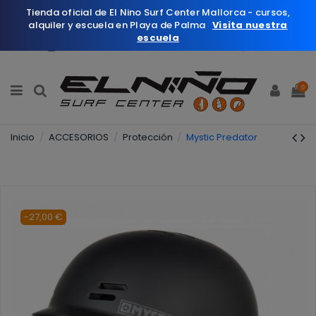
Tienda oficial de El Nino Surf Center Mallorca - cursos,
alquiler y escuela en Playa de Palma
Visita nuestra
escuela
Español
Wishlist (
0
)
0
Inicio
ACCESORIOS
Protección
Mystic Predator
-27,00 €