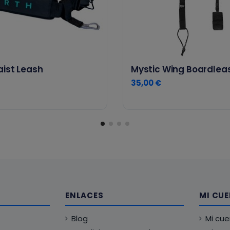
aist Leash
Mystic Wing Boardlea
35,00 €
ENLACES
MI CU
Blog
Mi cu