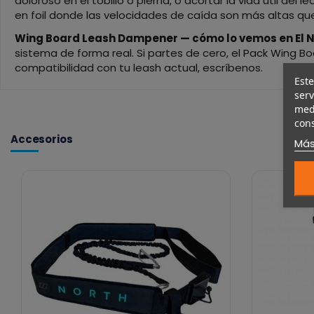
doloroso en el tobillo o pierna, o acortar la vida útil d
en foil donde las velocidades de caída son más altas qu
Wing Board Leash Dampener — cómo lo vemos en El N
sistema de forma real. Si partes de cero, el Pack Wing 
compatibilidad con tu leash actual, escríbenos.
Este
serv
medi
cons
Accesorios
Más