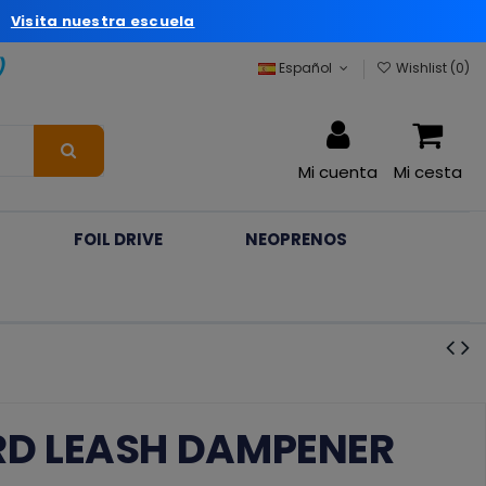
a
Visita nuestra escuela
)
Español
Wishlist (
0
)
Mi cuenta
Mi cesta
FOIL DRIVE
NEOPRENOS
D LEASH DAMPENER