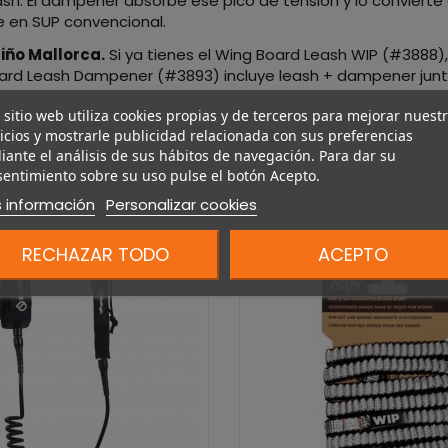
el leash. El dampener absorbe ese pico de tensión y lo convie
e en SUP convencional.
iño Mallorca.
Si ya tienes el Wing Board Leash WIP (#3888)
Board Leash Dampener (#3893) incluye leash + dampener junt
 sitio web utiliza cookies propias y de terceros para mejorar nuest
icios y mostrarle publicidad relacionada con sus preferencias
ante el análisis de sus hábitos de navegación. Para dar su
entimiento sobre su uso pulse el botón Acepto.
 información
Personalizar cookies
RECHAZAR TODO
ACEPTO