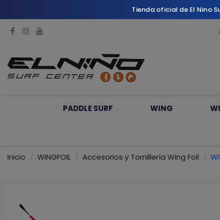
Tienda oficial de El Nino 
PADDLE SURF
WING
W
Inicio
WINGFOIL
Accesorios y Tornillería Wing Foil
WI