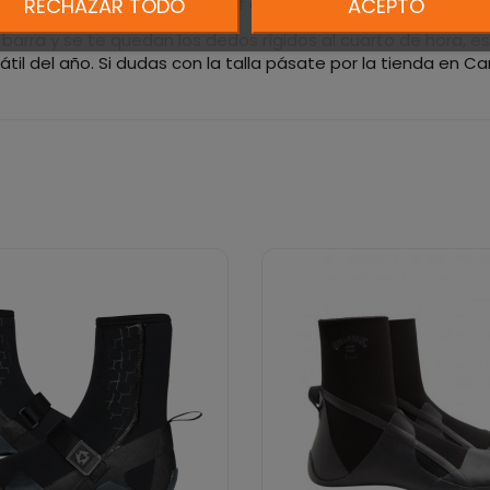
ng y windsurf, y también en surf con tabla pequeña donde nece
RECHAZAR TODO
ACEPTO
barra y se te quedan los dedos rígidos al cuarto de hora, es
l del año. Si dudas con la talla pásate por la tienda en Can