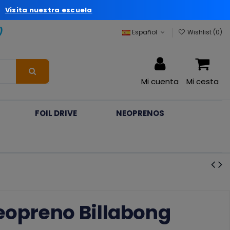
a
Visita nuestra escuela
)
Español
Wishlist (
0
)
Mi cuenta
Mi cesta
FOIL DRIVE
NEOPRENOS
opreno Billabong