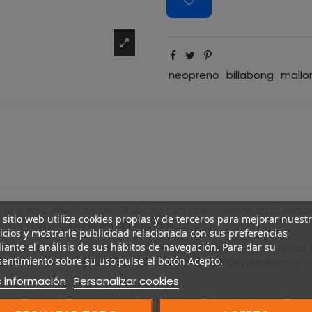
neopreno
billabong
mallo
la gama Absolute de Billabong con cinco dedos articulado
 sitio web utiliza cookies propias y de terceros para mejorar nuest
 kite o el wishbone en aguas frías.
icios y mostrarle publicidad relacionada con sus preferencias
selladas y cuellos ajustados en la muñeca para minimizar l
ante el análisis de sus hábitos de navegación. Para dar su
entimiento sobre su uso pulse el botón Acepto.
barra o las cuerdas del kite. Los cinco dedos independiente
 información
Personalizar cookies
vierno suave y entretiempo en Mallorca, cuando el agua está 