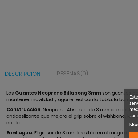
RESEÑAS
(0)
DESCRIPCIÓN
Los
Guantes Neopreno Billabong 3mm
son guantes de 
Este
mantener movilidad y agarre real con la tabla, la barra de
serv
Construcción.
Neopreno Absolute de 3 mm con costuras 
medi
cons
antideslizante que mejora el grip sobre el wishbone, la 
no da.
Más
En el agua.
El grosor de 3 mm los sitúa en el rango de in