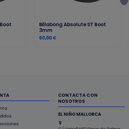
 Boot
Billabong Absolute ST Boot
3mm
60,00 €
ENTA
CONTACTA CON
NOSOTROS
enta
EL NIÑO MALLORCA
edidos
recciones
C/ Vaixell Nº2 Playa de Palma