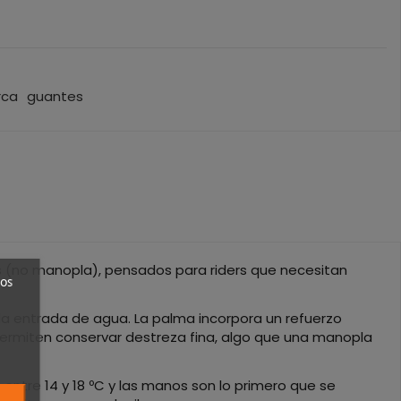
rca
guantes
s (no manopla), pensados para riders que necesitan
ros
a entrada de agua. La palma incorpora un refuerzo
s permiten conservar destreza fina, algo que una manopla
entre 14 y 18 ºC y las manos son lo primero que se