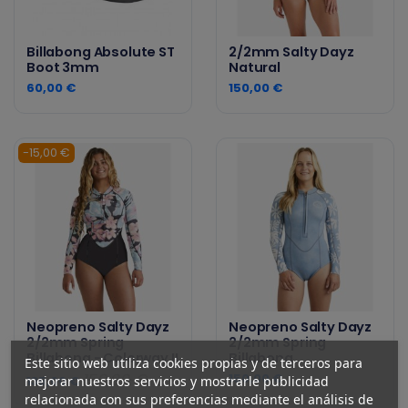
Billabong Absolute ST
2/2mm Salty Dayz
Boot 3mm
Natural
60,00 €
150,00 €
-15,00 €
Neopreno Salty Dayz
Neopreno Salty Dayz
2/2mm Spring
2/2mm Spring
Billabong - Colorway II
Billabong
Este sitio web utiliza cookies propias y de terceros para
150,00 €
150,00 €
mejorar nuestros servicios y mostrarle publicidad
135,00 €
relacionada con sus preferencias mediante el análisis de