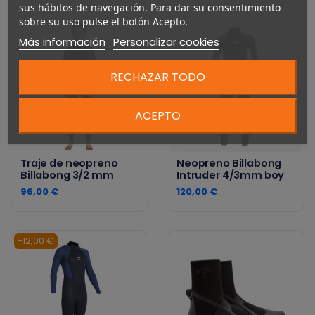
sus hábitos de navegación. Para dar su consentimiento
sobre su uso pulse el botón Acepto.
Más información
Personalizar cookies
RECHAZAR TODO
ACEPTO
Traje de neopreno
Neopreno Billabong
Billabong 3/2 mm
Intruder 4/3mm boy
96,00 €
120,00 €
-12,00 €