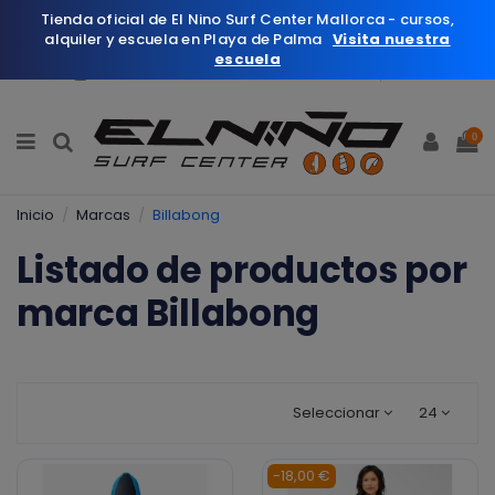
Tienda oficial de El Nino Surf Center Mallorca - cursos,
alquiler y escuela en Playa de Palma
Visita nuestra
escuela
Español
Wishlist (
0
)
0
Inicio
Marcas
Billabong
Listado de productos por
marca Billabong
Seleccionar
24
-18,00 €