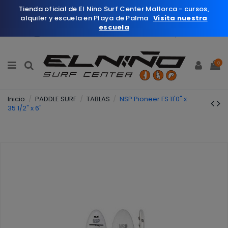
Tienda oficial de El Nino Surf Center Mallorca - cursos,
alquiler y escuela en Playa de Palma
Visita nuestra
escuela
Español
Wishlist (
0
)
0
Inicio
PADDLE SURF
TABLAS
NSP Pioneer FS 11'0" x
35 1/2" x 6"