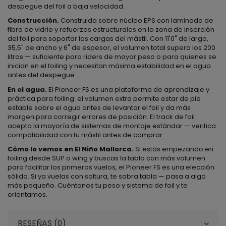
despegue del foil a baja velocidad.
Construcción.
Construida sobre núcleo EPS con laminado de
fibra de vidrio y refuerzos estructurales en la zona de inserción
del foil para soportar las cargas del mástil. Con 11'0" de largo,
35,5" de ancho y 6" de espesor, el volumen total supera los 200
litros — suficiente para riders de mayor peso o para quienes se
inician en el foiling y necesitan máxima estabilidad en el agua
antes del despegue.
En el agua.
El Pioneer FS es una plataforma de aprendizaje y
práctica para foiling: el volumen extra permite estar de pie
estable sobre el agua antes de levantar el foil y da más
margen para corregir errores de posición. El track de foil
acepta la mayoría de sistemas de montaje estándar — verifica
compatibilidad con tu mástil antes de comprar.
Cómo lo vemos en El Niño Mallorca.
Si estás empezando en
foiling desde SUP o wing y buscas la tabla con más volumen
para facilitar los primeros vuelos, el Pioneer FS es una elección
sólida. Si ya vuelas con soltura, te sobra tabla — pasa a algo
más pequeño. Cuéntanos tu peso y sistema de foil y te
orientamos.
RESEÑAS (0)