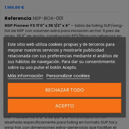
1.100,00 €
Referencia
NSP-BOA-001
NSP Pioneer FS 11'0" x 35 1/2" x 6"
— tabla de foiling SUP/wing-
foil de NSP con volumen extra para iniciación en foil. 11 pies de
largo, 35,5" de ancho, construcción EPS/fibra con refuerzos en
zona de mástil. Máxima estabilidad para los primeros vuelos.
Este sitio web utiliza cookies propias y de terceros para
mejorar nuestros servicios y mostrarle publicidad
relacionada con sus preferencias mediante el análisis de
sus hábitos de navegación. Para dar su consentimiento
sobre su uso pulse el botón Acepto.
Más información
Personalizar cookies
RECHAZAR TODO
DESCRIPCIÓN
ACEPTO
NSP Pioneer FS 11'0" x 35 1/2" x 6"
es una tabla de NSP
diseñada específicamente para foiling en formato SUP foil y
wing-foil, con dimensiones extra-generosas que facilitan el