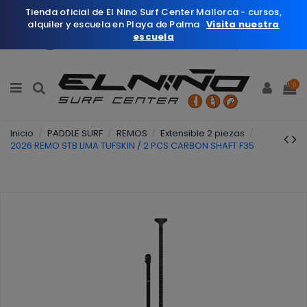
Tienda oficial de El Nino Surf Center Mallorca - cursos,
alquiler y escuela en Playa de Palma
Visita nuestra
escuela
Español
Wishlist (
0
)
0
Inicio
PADDLE SURF
REMOS
Extensible 2 piezas
2026 REMO STB LIMA TUFSKIN / 2 PCS CARBON SHAFT F35