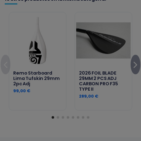
Remo Starboard
2026 FOIL BLADE
Lima Tufskin 29mm
29MM 2 PCS ADJ
2pc Adj
CARBON PRO F35
TYPE II
99,00 €
289,00 €