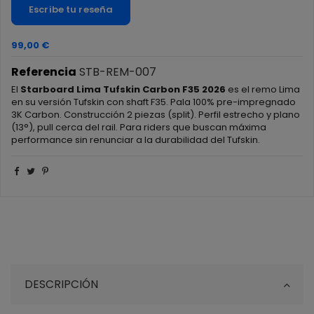
Escribe tu reseña
99,00 €
Referencia
STB-REM-007
El
Starboard Lima Tufskin Carbon F35 2026
es el remo Lima
en su versión Tufskin con shaft F35. Pala 100% pre-impregnado
3K Carbon. Construcción 2 piezas (split). Perfil estrecho y plano
(13°), pull cerca del rail. Para riders que buscan máxima
performance sin renunciar a la durabilidad del Tufskin.
DESCRIPCIÓN