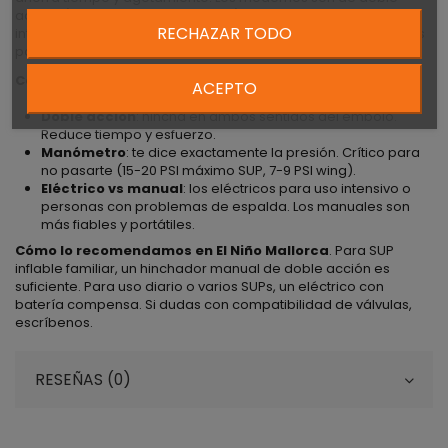
acción (hinchan al subir y al bajar), tienen manómetro
RECHAZAR TODO
integrado para no pasarte de PSI, y suelen incluir adaptadores
para distintas válvulas.
Características relevantes
:
ACEPTO
Doble acción
: hincha en ambos sentidos del émbolo.
Reduce tiempo y esfuerzo.
Manómetro
: te dice exactamente la presión. Crítico para
no pasarte (15-20 PSI máximo SUP, 7-9 PSI wing).
Eléctrico vs manual
: los eléctricos para uso intensivo o
personas con problemas de espalda. Los manuales son
más fiables y portátiles.
Cómo lo recomendamos en El Niño Mallorca
. Para SUP
inflable familiar, un hinchador manual de doble acción es
suficiente. Para uso diario o varios SUPs, un eléctrico con
batería compensa. Si dudas con compatibilidad de válvulas,
escríbenos.
RESEÑAS (0)