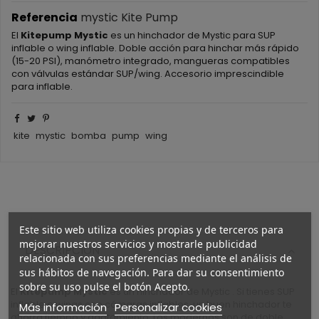
Referencia
mystic Kite Pump
El
Kitepump Mystic
es un hinchador de Mystic para SUP
inflable o wing inflable. Doble acción para hinchar más rápido
(15-20 PSI), manómetro integrado, mangueras compatibles
con válvulas estándar SUP/wing. Accesorio imprescindible
para inflable.
kite
mystic
bomba
pump
wing
Este sitio web utiliza cookies propias y de terceros para
mejorar nuestros servicios y mostrarle publicidad
DESCRIPCIÓN
relacionada con sus preferencias mediante el análisis de
sus hábitos de navegación. Para dar su consentimiento
sobre su uso pulse el botón Acepto.
El
Kitepump Mystic
es un hinchador de Mystic . Si tienes SUP
inflable o wings con cámaras inflables, un buen hinchador te
Más información
Personalizar cookies
ahorra tiempo y agotamiento. Los modernos son de doble