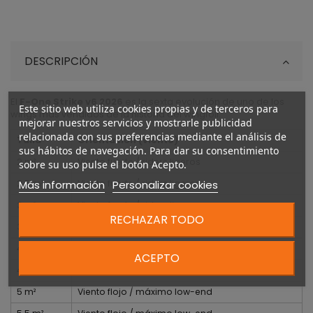
DESCRIPCIÓN
El
F-One Strike v6 2026
es la sexta evolución de uno de los
Este sitio web utiliza cookies propias y de terceros para
wings más vendidos de la historia del wingfoil.
mejorar nuestros servicios y mostrarle publicidad
relacionada con sus preferencias mediante el análisis de
Talla
Orientación (viento)
sus hábitos de navegación. Para dar su consentimiento
2 m²
Viento fuerte / riders ligeros
sobre su uso pulse el botón Acepto.
Más información
Personalizar cookies
2.5 m²
Viento fuerte / riders ligeros
3 m²
Viento fuerte / riders ligeros
RECHAZAR TODO
3.5 m²
Viento medio, polivalente
4 m²
Viento medio, polivalente
ACEPTO
4.5 m²
Viento medio, polivalente
5 m²
Viento flojo / máximo low-end