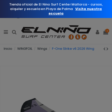
Tienda oficial de El Nino Surf Center Mallorca - cursos,
alquiler y escuela en Playa de Palma
Visita nuestra
escuela
Español
Wishlist (
0
)
0
Inicio
WINGFOIL
Wings
F-One Strike v6 2026 Wing