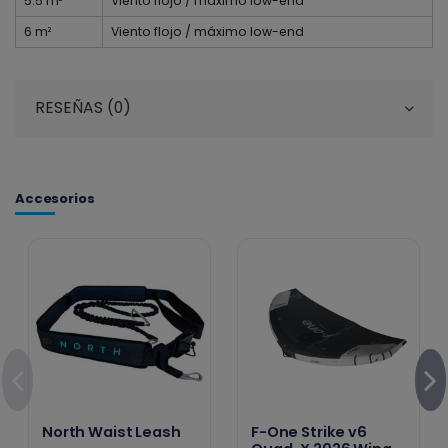
5.5 m²
Viento flojo / máximo low-end
6 m²
Viento flojo / máximo low-end
RESEÑAS (0)
Accesorios
North Waist Leash
F-One Strike v6