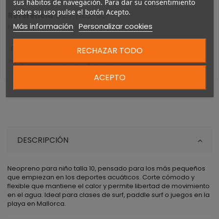
sus hábitos de navegación. Para dar su consentimiento
sobre su uso pulse el botón Acepto.
Referencia
GEN-NEO-001
Más información
Personalizar cookies
Neopreno Niño Talla 10, buen estado
RECHAZAR TODO
neopreno
mallorca
segunda mano
ACEPTO
DESCRIPCIÓN
Neopreno para niño talla 10, pensado para los más pequeños
que empiezan en los deportes acuáticos. Corte cómodo y
flexible que mantiene el calor y permite libertad de movimiento
en el agua. Ideal para clases de surf, paddle surf o juegos en la
playa en Mallorca.