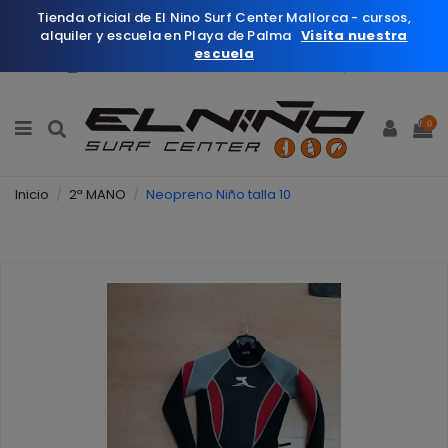
Tienda oficial de El Nino Surf Center Mallorca - cursos,
alquiler y escuela en Playa de Palma
Visita nuestra
escuela
Español
Wishlist (
0
)
0
Inicio
2ª MANO
Neopreno Niño talla 10